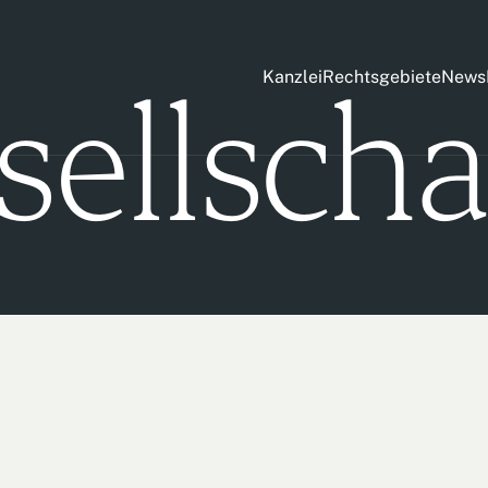
sellscha
Kanzlei
Rechtsgebiete
News